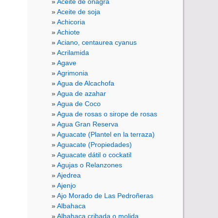
Aceite de onagra
Aceite de soja
Achicoria
Achiote
Aciano, centaurea cyanus
Acrilamida
Agave
Agrimonia
Agua de Alcachofa
Agua de azahar
Agua de Coco
Agua de rosas o sirope de rosas
Agua Gran Reserva
Aguacate (Plantel en la terraza)
Aguacate (Propiedades)
Aguacate dátil o cockatil
Agujas o Relanzones
Ajedrea
Ajenjo
Ajo Morado de Las Pedroñeras
Albahaca
Albahaca cribada o molida