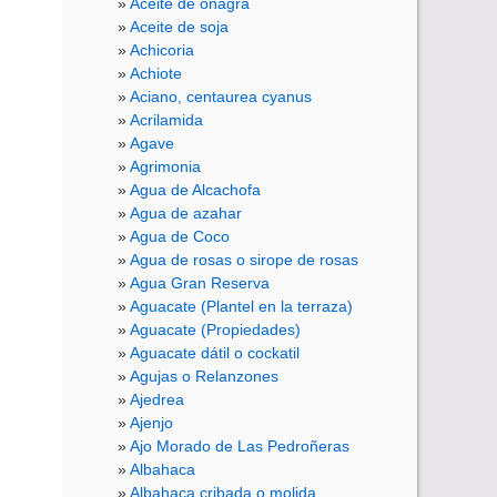
Aceite de onagra
Aceite de soja
Achicoria
Achiote
Aciano, centaurea cyanus
Acrilamida
Agave
Agrimonia
Agua de Alcachofa
Agua de azahar
Agua de Coco
Agua de rosas o sirope de rosas
Agua Gran Reserva
Aguacate (Plantel en la terraza)
Aguacate (Propiedades)
Aguacate dátil o cockatil
Agujas o Relanzones
Ajedrea
Ajenjo
Ajo Morado de Las Pedroñeras
Albahaca
Albahaca cribada o molida