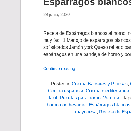
Espárragos blancos
29 junio, 2020
Receta de Espárragos blancos al horno Ing
muy facil 1 Manojo de espárragos blancos 
sofisticados Jamón york Queso rallado p
espárragos en una bandeja de horno y p
Continue reading
Posted in
Cocina Baleares y Pitiusas
,
Cocina española
,
Cocina mediterránea
facil
,
Recetas para horno
,
Verdura
| Ta
horno con besamel
,
Espárragos blancos 
mayonesa
,
Receta de Espá