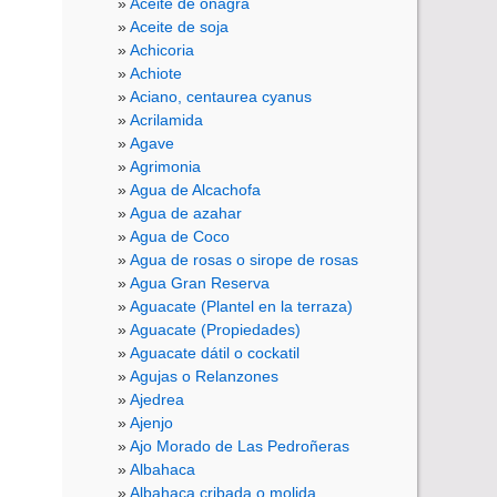
Aceite de onagra
Aceite de soja
Achicoria
Achiote
Aciano, centaurea cyanus
Acrilamida
Agave
Agrimonia
Agua de Alcachofa
Agua de azahar
Agua de Coco
Agua de rosas o sirope de rosas
Agua Gran Reserva
Aguacate (Plantel en la terraza)
Aguacate (Propiedades)
Aguacate dátil o cockatil
Agujas o Relanzones
Ajedrea
Ajenjo
Ajo Morado de Las Pedroñeras
Albahaca
Albahaca cribada o molida