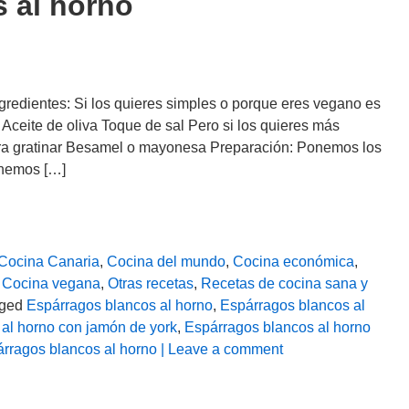
 al horno
redientes: Si los quieres simples o porque eres vegano es
Aceite de oliva Toque de sal Pero si los quieres más
ara gratinar Besamel o mayonesa Preparación: Ponemos los
onemos […]
Cocina Canaria
,
Cocina del mundo
,
Cocina económica
,
,
Cocina vegana
,
Otras recetas
,
Recetas de cocina sana y
gged
Espárragos blancos al horno
,
Espárragos blancos al
al horno con jamón de york
,
Espárragos blancos al horno
rragos blancos al horno
| Leave a comment