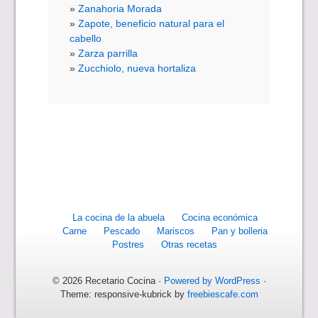
Zanahoria Morada
Zapote, beneficio natural para el
cabello
Zarza parrilla
Zucchiolo, nueva hortaliza
La cocina de la abuela
Cocina económica
Carne
Pescado
Mariscos
Pan y bolleria
Postres
Otras recetas
© 2026 Recetario Cocina ·
Powered by WordPress
·
Theme: responsive-kubrick by
freebiescafe.com