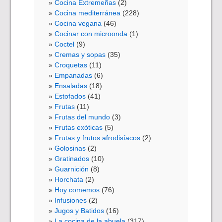
Cocina Extremeñas
(2)
Cocina mediterránea
(228)
Cocina vegana
(46)
Cocinar con microonda
(1)
Coctel
(9)
Cremas y sopas
(35)
Croquetas
(11)
Empanadas
(6)
Ensaladas
(18)
Estofados
(41)
Frutas
(11)
Frutas del mundo
(3)
Frutas exóticas
(5)
Frutas y frutos afrodisíacos
(2)
Golosinas
(2)
Gratinados
(10)
Guarnición
(8)
Horchata
(2)
Hoy comemos
(76)
Infusiones
(2)
Jugos y Batidos
(16)
La cocina de la abuela
(317)