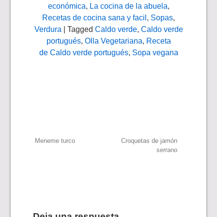
económica
,
La cocina de la abuela
,
Recetas de cocina sana y facil
,
Sopas
,
Verdura
| Tagged
Caldo verde
,
Caldo verde
portugués
,
Olla Vegetariana
,
Receta
de Caldo verde portugués
,
Sopa vegana
Navegación
Meneme turco
Croquetas de jamón
serrano
de
entradas
Deja una respuesta