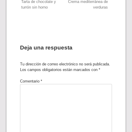
Navegación
Tarta de chocolate y
Crema mediterránea de
turrón sin horno
verduras
de
entradas
Deja una respuesta
Tu dirección de correo electrónico no será publicada.
Los campos obligatorios están marcados con
*
Comentario
*