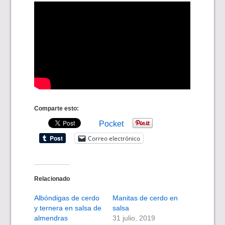
Comparte esto:
Pocket
Correo electrónico
Relacionado
Albóndigas de cerdo
Manitas de cerdo en
y ternera en salsa de
salsa
almendras
31 julio, 2019