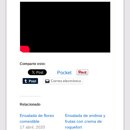
Comparte esto:
Pocket
Correo electrónico
Relacionado
Ensalada de flores
Ensalada de endivia y
comestible
frutas con crema de
17 abril, 2020
roquefort