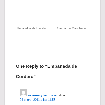
Navegación
Repápalos de Bacalao
Gazpacho Manchego
de
entradas
One Reply to “Empanada de
Cordero”
veterinary technician
dice:
24 enero, 2011 a las 11:55