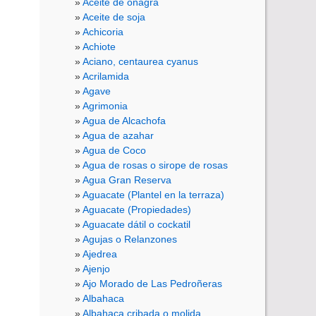
Aceite de onagra
Aceite de soja
Achicoria
Achiote
Aciano, centaurea cyanus
Acrilamida
Agave
Agrimonia
Agua de Alcachofa
Agua de azahar
Agua de Coco
Agua de rosas o sirope de rosas
Agua Gran Reserva
Aguacate (Plantel en la terraza)
Aguacate (Propiedades)
Aguacate dátil o cockatil
Agujas o Relanzones
Ajedrea
Ajenjo
Ajo Morado de Las Pedroñeras
Albahaca
Albahaca cribada o molida