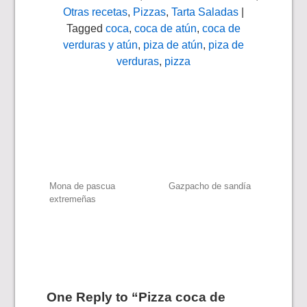
Otras recetas
,
Pizzas
,
Tarta Saladas
|
Tagged
coca
,
coca de atún
,
coca de
verduras y atún
,
piza de atún
,
piza de
verduras
,
pizza
Navegación
Mona de pascua
Gazpacho de sandía
extremeñas
de
entradas
One Reply to “Pizza coca de