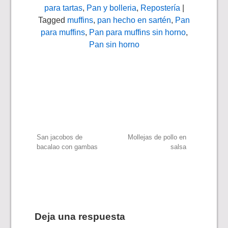
para tartas
,
Pan y bolleria
,
Repostería
|
Tagged
muffins
,
pan hecho en sartén
,
Pan
para muffins
,
Pan para muffins sin horno
,
Pan sin horno
Navegación
San jacobos de
Mollejas de pollo en
bacalao con gambas
salsa
de
entradas
Deja una respuesta