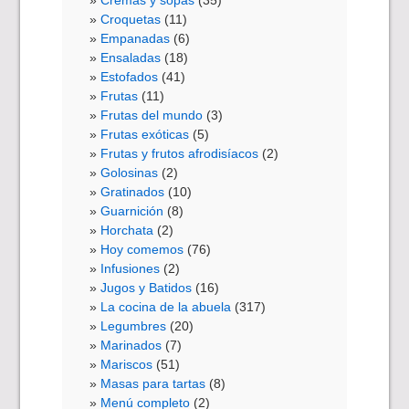
Cremas y sopas
(35)
Croquetas
(11)
Empanadas
(6)
Ensaladas
(18)
Estofados
(41)
Frutas
(11)
Frutas del mundo
(3)
Frutas exóticas
(5)
Frutas y frutos afrodisíacos
(2)
Golosinas
(2)
Gratinados
(10)
Guarnición
(8)
Horchata
(2)
Hoy comemos
(76)
Infusiones
(2)
Jugos y Batidos
(16)
La cocina de la abuela
(317)
Legumbres
(20)
Marinados
(7)
Mariscos
(51)
Masas para tartas
(8)
Menú completo
(2)