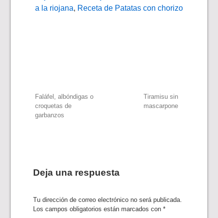
a la riojana
,
Receta de Patatas con chorizo
Navegación
Faláfel, albóndigas o
Tiramisu sin
croquetas de
mascarpone
garbanzos
de
entradas
Deja una respuesta
Tu dirección de correo electrónico no será publicada.
Los campos obligatorios están marcados con
*