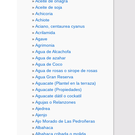
Aceite de onagra
Aceite de soja
Achicoria
Achiote
Aciano, centaurea cyanus
Acrilamida
Agave
Agrimonia
Agua de Alcachofa
Agua de azahar
Agua de Coco
Agua de rosas o sirope de rosas
Agua Gran Reserva
Aguacate (Plantel en la terraza)
Aguacate (Propiedades)
Aguacate dátil o cockatil
Agujas o Relanzones
Ajedrea
Ajenjo
Ajo Morado de Las Pedroñeras
Albahaca
Albahaca cribada o molida