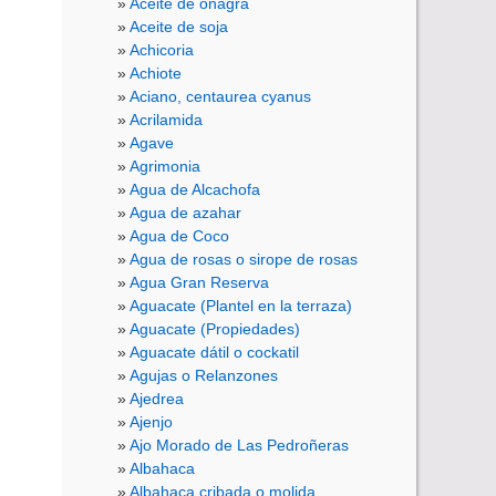
Aceite de onagra
Aceite de soja
Achicoria
Achiote
Aciano, centaurea cyanus
Acrilamida
Agave
Agrimonia
Agua de Alcachofa
Agua de azahar
Agua de Coco
Agua de rosas o sirope de rosas
Agua Gran Reserva
Aguacate (Plantel en la terraza)
Aguacate (Propiedades)
Aguacate dátil o cockatil
Agujas o Relanzones
Ajedrea
Ajenjo
Ajo Morado de Las Pedroñeras
Albahaca
Albahaca cribada o molida