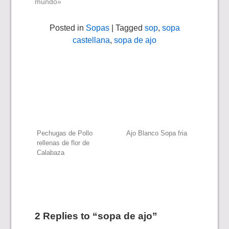
mundo»
Posted in
Sopas
| Tagged
sop
,
sopa
castellana
,
sopa de ajo
Navegación
Pechugas de Pollo
Ajo Blanco Sopa fria
rellenas de flor de
Calabaza
de
entradas
2 Replies to “sopa de ajo”