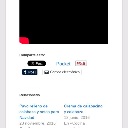
Comparte esto:
Pocket
Correo electrónico
Relacionado
Pavo relleno de
Crema de calabacino
calabaza y setas para
y calabaza
Navidad
12 junio, 2016
23 noviembre, 2016
En «Cocina