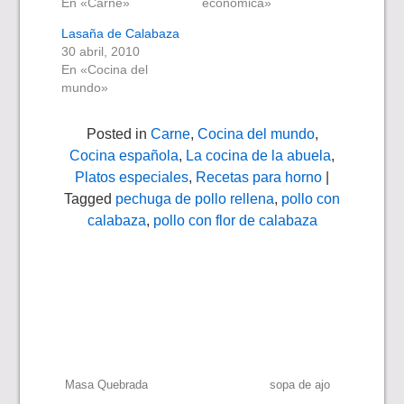
En «Carne»
económica»
Lasaña de Calabaza
30 abril, 2010
En «Cocina del
mundo»
Posted in
Carne
,
Cocina del mundo
,
Cocina española
,
La cocina de la abuela
,
Platos especiales
,
Recetas para horno
|
Tagged
pechuga de pollo rellena
,
pollo con
calabaza
,
pollo con flor de calabaza
Navegación
Masa Quebrada
sopa de ajo