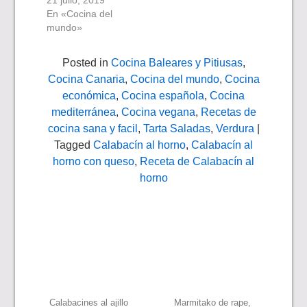
21 julio, 2019
En «Cocina del
mundo»
Posted in
Cocina Baleares y Pitiusas
,
Cocina Canaria
,
Cocina del mundo
,
Cocina
económica
,
Cocina española
,
Cocina
mediterránea
,
Cocina vegana
,
Recetas de
cocina sana y facil
,
Tarta Saladas
,
Verdura
|
Tagged
Calabacín al horno
,
Calabacín al
horno con queso
,
Receta de Calabacín al
horno
Calabacines al ajillo
Marmitako de rape,