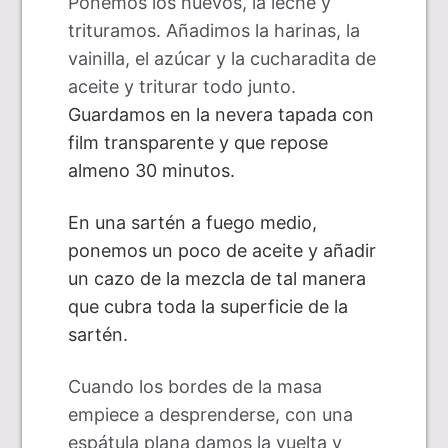
Pone
mos
los huevos, la leche y
tritura
mos
. Añadi
mos
la harinas, la
vainilla, el azúcar y la cucharad
it
a de
aceite y triturar todo junto.
Guarda
mos
en la nevera tapada con
film transparente
y que repose
almeno 30 minutos.
En una sartén a fuego medio,
pone
mos
un poco de aceite y añadir
un cazo de la mezcla de tal manera
que cubra toda la superficie de la
sartén.
Cuando los bordes
de la masa
empiece a desprenderse,
con una
espátula plana da
mos
la vuelta y