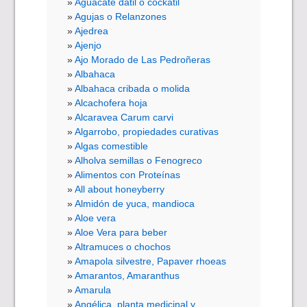
Aguacate dátil o cockatil
Agujas o Relanzones
Ajedrea
Ajenjo
Ajo Morado de Las Pedroñeras
Albahaca
Albahaca cribada o molida
Alcachofera hoja
Alcaravea Carum carvi
Algarrobo, propiedades curativas
Algas comestible
Alholva semillas o Fenogreco
Alimentos con Proteínas
All about honeyberry
Almidón de yuca, mandioca
Aloe vera
Aloe Vera para beber
Altramuces o chochos
Amapola silvestre, Papaver rhoeas
Amarantos, Amaranthus
Amarula
Angélica, planta medicinal y