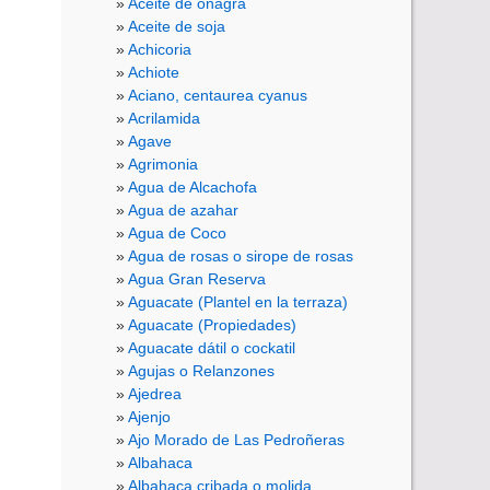
Aceite de onagra
Aceite de soja
Achicoria
Achiote
Aciano, centaurea cyanus
Acrilamida
Agave
Agrimonia
Agua de Alcachofa
Agua de azahar
Agua de Coco
Agua de rosas o sirope de rosas
Agua Gran Reserva
Aguacate (Plantel en la terraza)
Aguacate (Propiedades)
Aguacate dátil o cockatil
Agujas o Relanzones
Ajedrea
Ajenjo
Ajo Morado de Las Pedroñeras
Albahaca
Albahaca cribada o molida